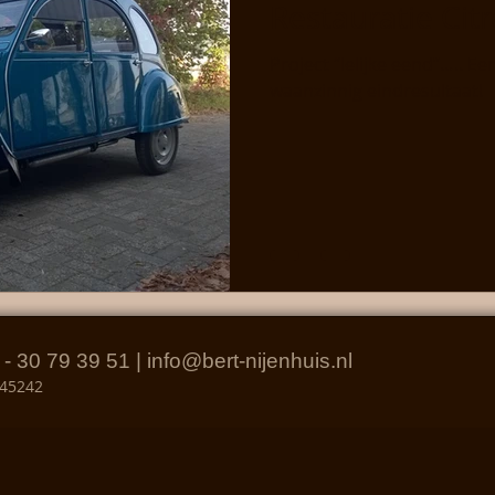
Restauratie Cit
Project “lelijke eend”….. E
waanzinnig eindresultaat!
6 - 30
79 39 51 | i
nfo@bert-nijenhuis.nl
545242