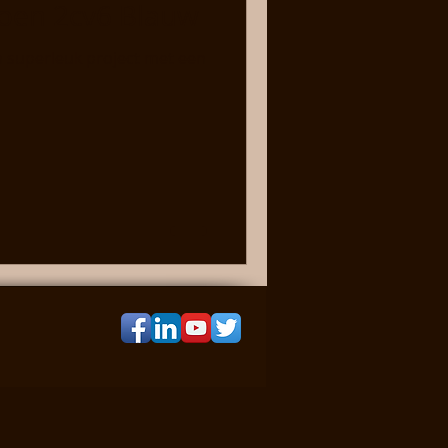
roen 2cv6 Blauw
en superleuk project met een