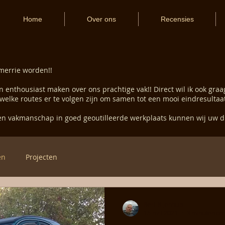
Home
Over ons
Recensies
errie worden!!
en enthousiast maken over ons prachtige vak!! Direct wil ik ook gr
en welke routes er te volgen zijn om samen tot een mooi eindresultaa
 en vakmanschap in goed geoutilleerde werkplaats kunnen wij uw
en
Projecten
Bert Nijenhuis
15 mrt 2021
3 minuten om