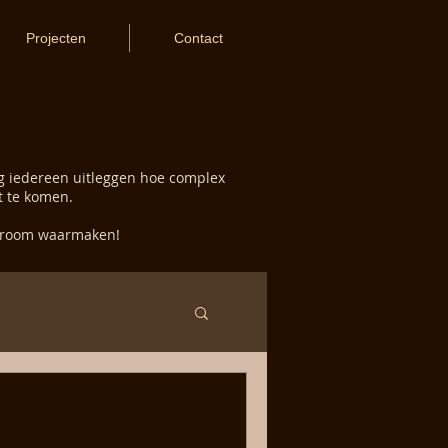
Projecten
Contact
aag iedereen uitleggen hoe complex
t te komen.
 droom waarmaken!
 te lezen